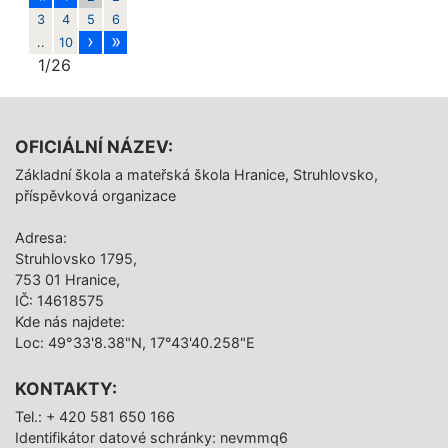
3
4
5
6
›
»
..
10
1/26
OFICIÁLNÍ NÁZEV:
Základní škola a mateřská škola Hranice, Struhlovsko,
příspěvková organizace
Adresa:
Struhlovsko 1795,
753 01 Hranice,
IČ: 14618575
Kde nás najdete:
Loc: 49°33'8.38"N, 17°43'40.258"E
KONTAKTY:
Tel.: + 420 581 650 166
Identifikátor datové schránky: nevmmq6