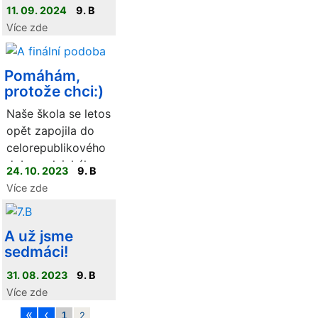
11. 09. 2024
9. B
Více zde
Pomáhám,
protože chci:)
Naše škola se letos
opět zapojila do
celorepublikového
dobrovolnického
24. 10. 2023
9. B
projektu 72 hodin.
Více zde
A už jsme
sedmáci!
31. 08. 2023
9. B
Více zde
«
‹
1
2