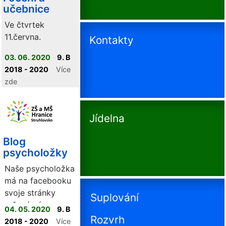
učebnice
Ve čtvrtek
11.června.
Kontakty
03. 06. 2020
9. B
2018 - 2020
Více
zde
Jídelna
Blog
psycholožky
Naše psycholožka
má na facebooku
svoje stránky
Suplování
určené vám.
04. 05. 2020
9. B
Rozvrh
2018 - 2020
Více