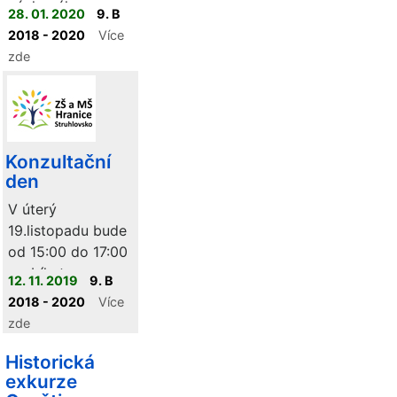
výukového
28. 01. 2020
9. B
programu na
2018 - 2020
Více
Sluňákově s
zde
názvem "Tričko".
Konzultační
den
V úterý
19.listopadu bude
od 15:00 do 17:00
probíhat
12. 11. 2019
9. B
konzultační den
2018 - 2020
Více
učitelů pro rodiče.
zde
Historická
exkurze