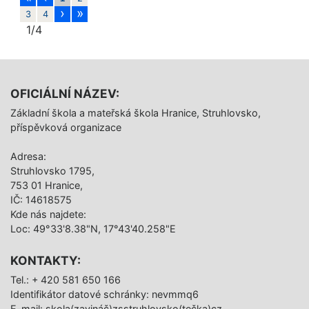
hráčů.
›
»
3
4
1/4
OFICIÁLNÍ NÁZEV:
Základní škola a mateřská škola Hranice, Struhlovsko,
příspěvková organizace
Adresa:
Struhlovsko 1795,
753 01 Hranice,
IČ: 14618575
Kde nás najdete:
Loc: 49°33'8.38"N, 17°43'40.258"E
KONTAKTY:
Tel.: + 420 581 650 166
Identifikátor datové schránky: nevmmq6
E-mail: skola(zavináč)zsstruhlovsko(tečka)cz