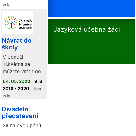
zde
Jazyková učebna žáci
Návrat do
školy
V pondělí
11.května se
můžete vrátit do
školy.
04. 05. 2020
9. B
2018 - 2020
Více
zde
Divadelní
představení
Sluha dvou pánů