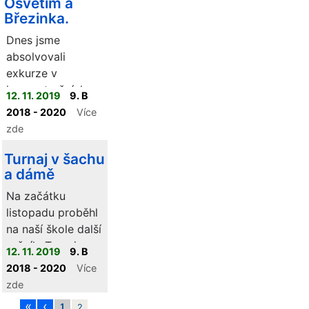
Osvětim a
Březinka.
Dnes jsme
absolvovali
exkurze v
koncentračních
12. 11. 2019
9. B
táborech Osvětim
2018 - 2020
Více
( Auschwitz) a
zde
Březinka
(Birkenau).
Turnaj v šachu
a dámě
Na začátku
listopadu proběhl
na naší škole další
ročník „Turnaje v
12. 11. 2019
9. B
šachu a dámě“.
2018 - 2020
Více
Celkem se turnaje
zde
zúčastnilo 46
«
‹
1
2