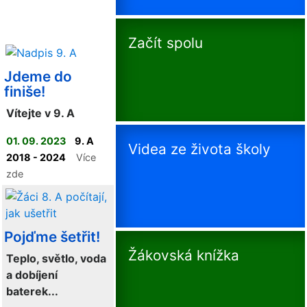
Začít spolu
Jdeme do
finiše!
Vítejte v 9. A
01. 09. 2023
9. A
Videa ze života školy
2018 - 2024
Více
zde
Pojďme šetřit!
Žákovská knížka
Teplo, světlo, voda
a dobíjení
baterek...