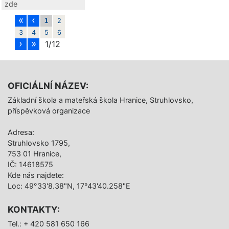
zde
«
‹
1
2
3
4
5
6
›
»
1/12
OFICIÁLNÍ NÁZEV:
Základní škola a mateřská škola Hranice, Struhlovsko,
příspěvková organizace
Adresa:
Struhlovsko 1795,
753 01 Hranice,
IČ: 14618575
Kde nás najdete:
Loc: 49°33'8.38"N, 17°43'40.258"E
KONTAKTY:
Tel.: + 420 581 650 166