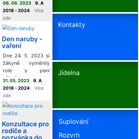
06. 06. 2023
9. A
2018 - 2024
Více
zde
Kontakty
Den naruby -
vaření
Dne 24. 5. 2023 si
žákyně vyměnily
role s paní
Jídelna
učitelkou a
31. 05. 2023
9. A
vyzkoušely si, jaké
2018 - 2024
Více
to je dohlížet na
zde
práci dívek v
cvičné kuchyňce.
Suplování
Konzultace pro
rodiče a
Rozvrh
pozvánka do