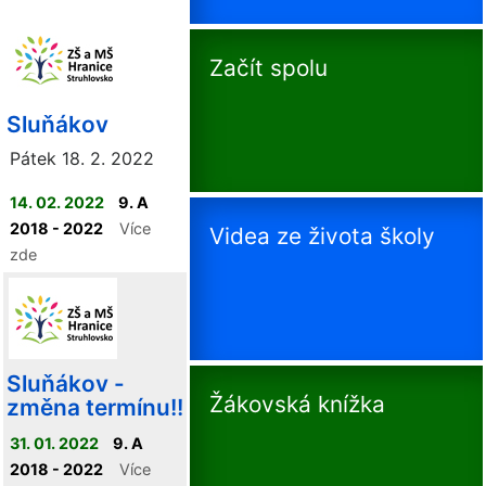
Začít spolu
Sluňákov
Pátek 18. 2. 2022
14. 02. 2022
9. A
2018 - 2022
Více
Videa ze života školy
zde
Sluňákov -
Žákovská knížka
změna termínu!!
31. 01. 2022
9. A
2018 - 2022
Více