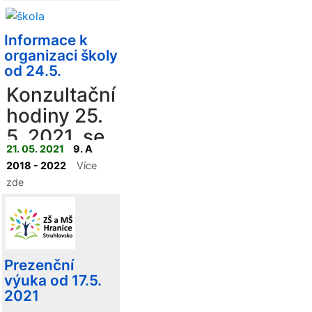
Informace k
organizaci školy
od 24.5.
Konzultační
hodiny 25.
5. 2021 se
21. 05. 2021
9. A
nekonají
2018 - 2022
Více
zde
Prezenční
výuka od 17.5.
2021