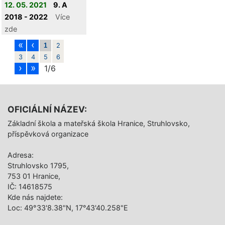
12. 05. 2021
9. A
2018 - 2022
Více
zde
«
‹
1
2
3
4
5
6
›
»
1/6
OFICIÁLNÍ NÁZEV:
Základní škola a mateřská škola Hranice, Struhlovsko,
příspěvková organizace
Adresa:
Struhlovsko 1795,
753 01 Hranice,
IČ: 14618575
Kde nás najdete:
Loc: 49°33'8.38"N, 17°43'40.258"E