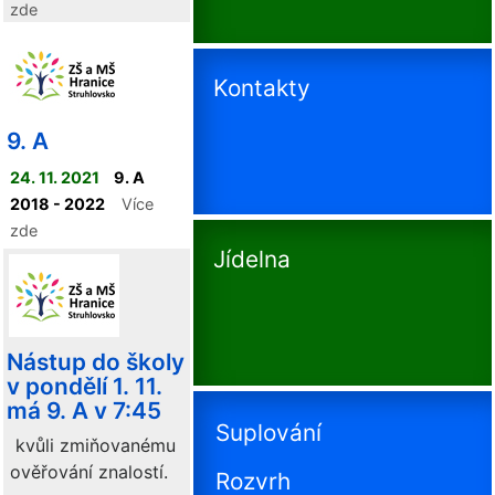
zde
Kontakty
9. A
24. 11. 2021
9. A
2018 - 2022
Více
zde
Jídelna
Nástup do školy
v pondělí 1. 11.
má 9. A v 7:45
Suplování
kvůli zmiňovanému
ověřování znalostí.
Rozvrh