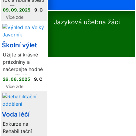
rok a hodně štěstí
u příjimacích
09. 09. 2025
9. C
zkoušek.
Více zde
Jazyková učebna žáci
Pamatujte, že
štěstí přeje
připraveným.
Školní výlet
Užijte si krásné
prázdniny a
načerpejte hodně
sil. Příští školní
26. 06. 2025
9. C
rok vás čeká
Více zde
finále!!!
Voda léčí
Exkurze na
Rehabilitační