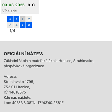
03. 03. 2025
9. C
Více zde
«
‹
1
2
›
»
3
4
1/4
OFICIÁLNÍ NÁZEV:
Základní škola a mateřská škola Hranice, Struhlovsko,
příspěvková organizace
Adresa:
Struhlovsko 1795,
753 01 Hranice,
IČ: 14618575
Kde nás najdete:
Loc: 49°33'8.38"N, 17°43'40.258"E