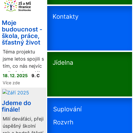
byla součástí
našeho
Kontakty
celoročního
Moje
projektu Moje
budoucnost -
budoucnost.
škola, práce,
šťastný život
Téma projektu
jsme letos spojili s
Jídelna
tím, co nás nejvíc
zajimá - kam dál,
18. 12. 2025
9. C
jakou školu
Více zde
vybrat.
Jdeme do
Suplování
finále!
Milí deváťáci, přeji
Rozvrh
úspěšný školní