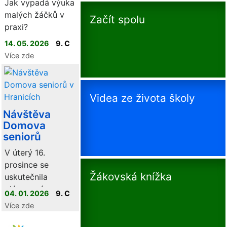
Jak vypadá výuka
malých žáčků v
Začít spolu
praxi?
14. 05. 2026
9. C
Více zde
Videa ze života školy
Návštěva
Domova
seniorů
V úterý 16.
prosince se
Žákovská knížka
uskutečnila
plánovaná
04. 01. 2026
9. C
návštěva Domova
Více zde
seniorů v
Hranicích, která