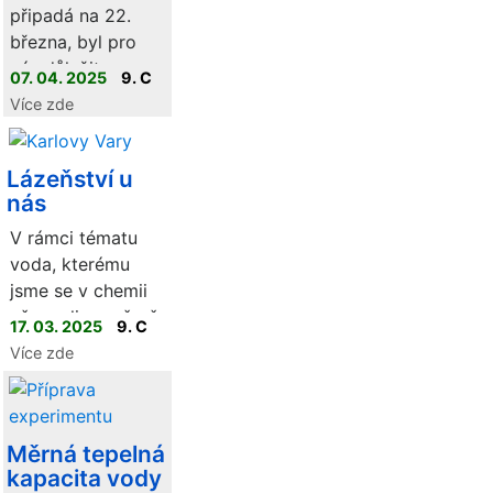
připadá na 22.
března, byl pro
nás důležitou
07. 04. 2025
9. C
příležitostí
Více zde
upozornit na
význam vody a na
to, jak s ní
Lázeňství u
nás
mužeme šetřit a
chránit její zdroje.
V rámci tématu
voda, kterému
jsme se v chemii
věnovali poměrně
17. 03. 2025
9. C
důkladně, jsme
Více zde
vytvořili postery
na téma Lázeňství
v ČR.
Měrná tepelná
kapacita vody