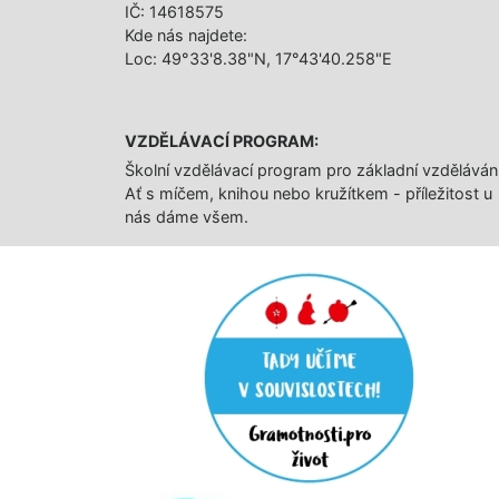
IČ: 14618575
Kde nás najdete:
Loc: 49°33'8.38"N, 17°43'40.258"E
VZDĚLÁVACÍ PROGRAM:
Školní vzdělávací program pro základní vzděláván
Ať s míčem, knihou nebo kružítkem - příležitost u
nás dáme všem.