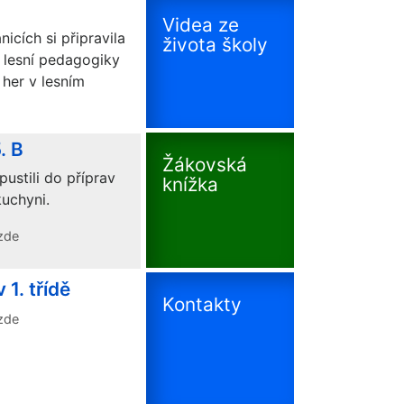
Videa ze
nicích si připravila
života školy
i lesní pedagogiky
 her v lesním
. B
Žákovská
pustili do příprav
knížka
kuchyni.
zde
1. třídě
Kontakty
zde