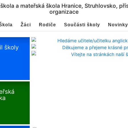
 škola a mateřská škola Hranice, Struhlovsko, př
organizace
Škola
Žáci
Rodiče
Součásti školy
Novinky
il školy
eřská
ka