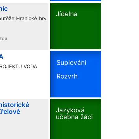
nic
Jídelna
outěže Hranické hry
 zde
A
Suplování
PROJEKTU VODA
Rozvrh
historické
Jazyková
Křelově
učebna žáci