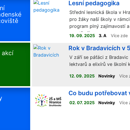
Lesní pedagogika
ní
Střední lesnická škola v Hra
adenské
pro žáky naší školy v rámc
oviště
program plný zajímavostí a
prostředí.
19. 09. 2025
3. A
Více zde
Rok v Bradavicích v 5
 akcí
V září se páťáci z Bradavic 
lektvarů a elixírů ve školní 
12. 09. 2025
Novinky
Více 
Co budu potřebovat v 
y
02. 07. 2025
Novinky
Více 