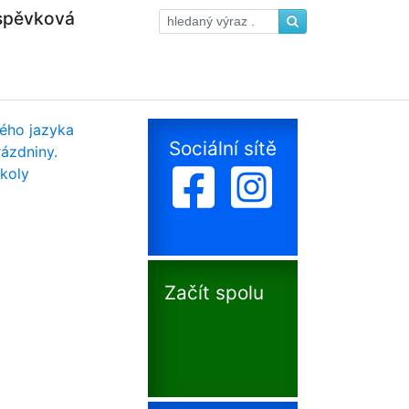
íspěvková
Sociální sítě
Začít spolu