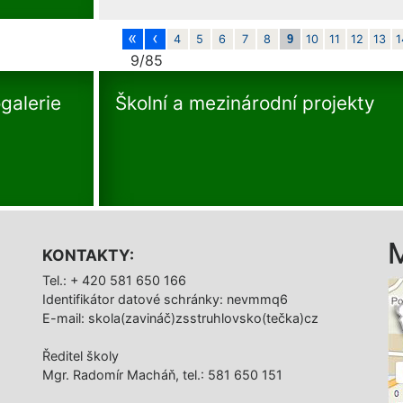
«
‹
4
5
6
7
8
9
10
11
12
13
1
9/85
galerie
Školní a mezinárodní projekty
KONTAKTY:
Tel.: + 420 581 650 166
Identifikátor datové schránky: nevmmq6
E-mail: skola(zavináč)zsstruhlovsko(tečka)cz
Ředitel školy
Mgr. Radomír Macháň, tel.: 581 650 151