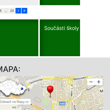
›
»
4
..
20
Součásti školy
MAPA: