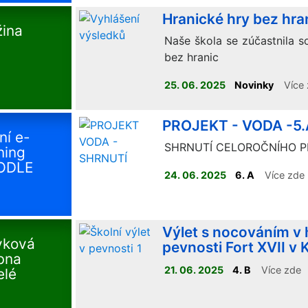
Hranické hry bez hra
žina
Naše škola se zúčastnila s
bez hranic
25. 06. 2025
Novinky
Více
PROJEKT - VODA -5.
ní e-
SHRNUTÍ CELOROČNÍHO 
ning
ODLE
24. 06. 2025
6. A
Více zde
Výlet s nocováním v 
yková
pevnosti Fort XVII v 
bna
21. 06. 2025
4. B
Více zde
elé