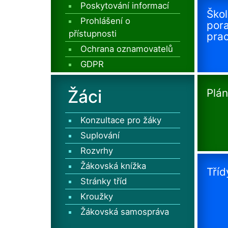
Poskytování informací
Škol
Prohlášení o
por
přístupnosti
prac
Ochrana oznamovatelů
GDPR
Žáci
Plán
Konzultace pro žáky
Suplování
Rozvrhy
Žákovská knížka
Tříd
Stránky tříd
Kroužky
Žákovská samospráva