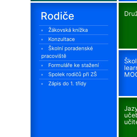
Rodiče
Dru
Žákovská knížka
Konzultace
Školní poradenské
pracoviště
Škol
Formuláře ke stažení
lear
MO
Spolek rodičů při ZŠ
Zápis do 1. třídy
Jaz
uče
učit