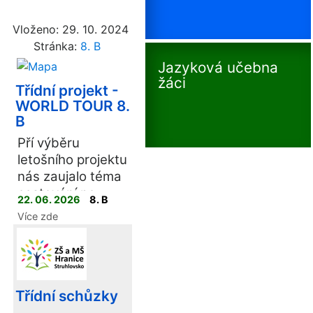
Vloženo: 29. 10. 2024
Stránka:
8. B
Jazyková učebna
žáci
Třídní projekt -
WORLD TOUR 8.
B
Pří výběru
letošního projektu
nás zaujalo téma
cestování po
22. 06. 2026
8. B
světě. Rozhodli
Více zde
jsme se vytvořit
mapu světa
s místy, která
bychom chtěli
navštívit.
Třídní schůzky