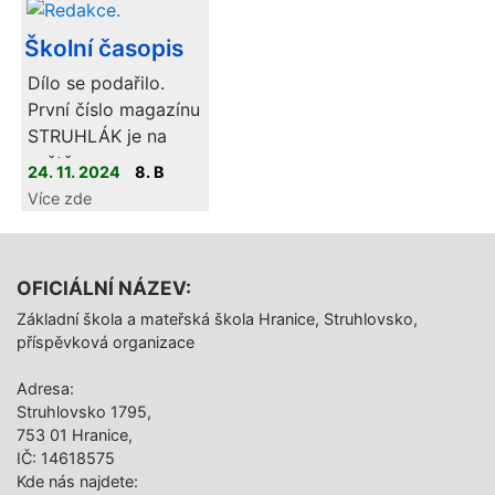
pololetním
Školní časopis
vysvědčením.
Dílo se podařilo.
První číslo magazínu
STRUHLÁK je na
světě.
24. 11. 2024
8. B
Více zde
OFICIÁLNÍ NÁZEV:
Základní škola a mateřská škola Hranice, Struhlovsko,
příspěvková organizace
Adresa:
Struhlovsko 1795,
753 01 Hranice,
IČ: 14618575
Kde nás najdete: