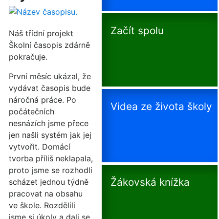
Začít spolu
Náš třídní projekt
Školní časopis zdárně
pokračuje.
První měsíc ukázal, že
vydávat časopis bude
náročná práce. Po
Videa ze života školy
počátečních
nesnázích jsme přece
jen našli systém jak jej
vytvořit. Domácí
tvorba příliš neklapala,
proto jsme se rozhodli
Žákovská knížka
scházet jednou týdně
pracovat na obsahu
ve škole. Rozdělili
jsme si úkoly a dali se