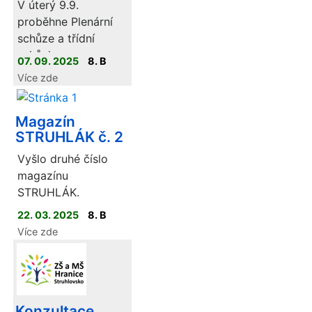
V úterý 9.9.
proběhne Plenární
schůze a třídní
schůzky.
07. 09. 2025
8. B
Více zde
Plenární schůze - od
16:00 ve velké
tělocvičně s
Magazín
vedením školy a
STRUHLÁK č. 2
předsedou Spolku
Vyšlo druhé číslo
rodičů panem
magazínu
Webrem.
STRUHLÁK.
Třídní schůzka - od
22. 03. 2025
8. B
16:30 v naší třídě 8.
Více zde
B na 2. stupni ve 2.
patře.
Srdečně se na Vás
těším třídní učitel.
Konzultace