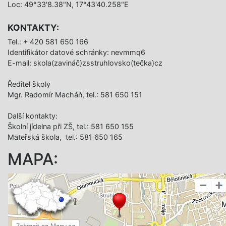
Loc: 49°33'8.38"N, 17°43'40.258"E
KONTAKTY:
Tel.: + 420 581 650 166
Identifikátor datové schránky: nevmmq6
E-mail: skola(zavináč)zsstruhlovsko(tečka)cz
Ředitel školy
Mgr. Radomír Macháň, tel.: 581 650 151
Další­ kontakty:
Školní jídelna při ZŠ, tel.: 581 650 155
Mateřská škola, tel.: 581 650 165
MAPA: