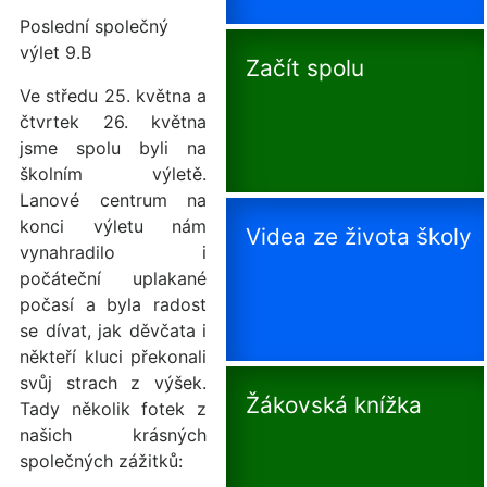
Poslední společný
výlet 9.B
Začít spolu
Ve středu 25. května a
čtvrtek 26. května
jsme spolu byli na
školním výletě.
Lanové centrum na
konci výletu nám
Videa ze života školy
vynahradilo i
počáteční uplakané
počasí a byla radost
se dívat, jak děvčata i
někteří kluci překonali
svůj strach z výšek.
Žákovská knížka
Tady několik fotek z
našich krásných
společných zážitků: