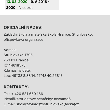
13. 03. 2020
9. A 2018 -
den
2020
Více zde
OFICIÁLNÍ NÁZEV:
Základní škola a mateřská škola Hranice, Struhlovsko,
příspěvková organizace
Adresa:
Struhlovsko 1795,
753 01 Hranice,
IČ: 14618575
Kde nás najdete:
Loc: 49°33'8.38"N, 17°43'40.258"E
KONTAKTY:
Tel.: + 420 581 650 166
Identifikátor datové schránky: nevmmq6
E-mail: skola(zavináč)zsstruhlovsko(tečka)cz