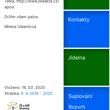
Telka, http://www.didakta.cz/
apod.
Držím všem palce
Kontakty
Milena Valentová
Jídelna
Vloženo: 16. 03. 2020
Stránka:
9. A 2018 - 2020
Suplování
Rozvrh