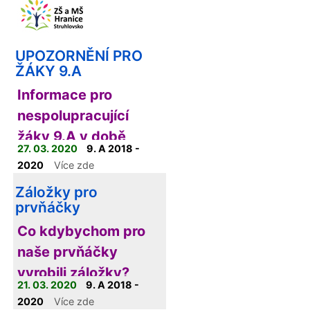
UPOZORNĚNÍ PRO
ŽÁKY 9.A
Informace pro
nespolupracující
žáky 9.A v době
27. 03. 2020
9. A 2018 -
platnosti distančního
2020
Více zde
vzdělávání
Záložky pro
prvňáčky
Co kdybychom pro
naše prvňáčky
vyrobili záložky?
21. 03. 2020
9. A 2018 -
2020
Více zde