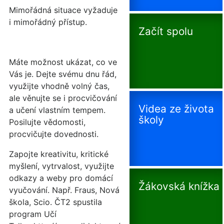
Mimořádná situace vyžaduje
i mimořádný přístup.
Začít spolu
Máte možnost ukázat, co ve
Vás je. Dejte svému dnu řád,
využijte vhodně volný čas,
ale věnujte se i procvičování
Videa ze života
a učení vlastním tempem.
školy
Posilujte vědomosti,
procvičujte dovednosti.
Zapojte kreativitu, kritické
myšlení, vytrvalost, využijte
odkazy a weby pro domácí
Žákovská knížka
vyučování. Např. Fraus, Nová
škola, Scio. ČT2 spustila
program Učí