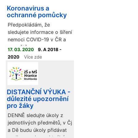
Koronavirus a
ochranné pomůcky
Předpokládám, že
sledujete informace o šíření
nemoci COVID-19 v ČR a
ve světě,
17. 03. 2020
9. A 2018 -
2020
Více zde
DISTANČNÍ VÝUKA -
důlezité upozornění
pro žáky
DENNĚ sledujte úkoly z
jednotlivých předmětů, v Čj
a Dě budu úkoly přidávat
podle rozvrhu v aktuální