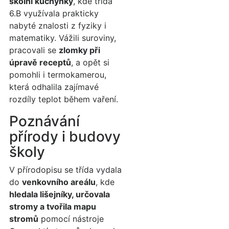
školní kuchyňky
, kde třída
6.B využívala prakticky
nabyté znalosti z fyziky i
matematiky. Vážili suroviny,
pracovali se
zlomky při
úpravě receptů
, a opět si
pomohli i termokamerou,
která odhalila zajímavé
rozdíly teplot během vaření.
Poznávání
přírody i budovy
školy
V přírodopisu se třída vydala
do
venkovního areálu
, kde
hledala lišejníky, určovala
stromy a tvořila mapu
stromů
pomocí nástroje