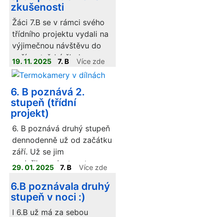
zkušenosti
návštěvníkům akce.
Výtěžek z prodeje se
Žáci 7.B se v rámci svého
rozhodli věnovat útulku
třídního projektu vydali na
pro zvířata v Přerově, čímž
výjimečnou návštěvu do
spojili kreativitu, spolupráci
naší mateřské školy.
19. 11. 2025
7. B
Více zde
a ochotu pomáhat tam,
Čekala na ně skupina
kde je to potřeba.
čtrnácti předškoláků, kteří
6. B poznává 2.
se s nadšením pustili do
stupeň (třídní
společného dopoledne
projekt)
plného úkolů, her a tvoření.
6. B poznává druhý stupeň
dennodenně už od začátku
září. Už se jim
podařilo zorientovat se na
29. 01. 2025
7. B
Více zde
2. stupni, ujasnit si, jaký
6.B poznávala druhý
mají rozvrh, zvyknout si na
stupeň v noci :)
učitele a seznámit se s
některými staršími
I 6.B už má za sebou