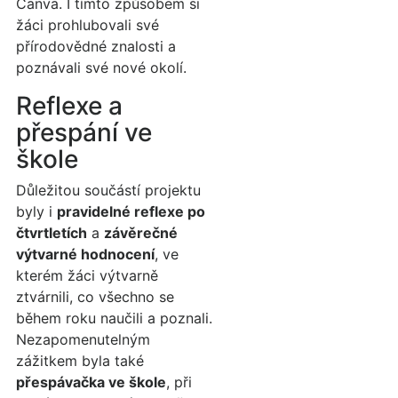
Canva. I tímto způsobem si
žáci prohlubovali své
přírodovědné znalosti a
poznávali své nové okolí.
Reflexe a
přespání ve
škole
Důležitou součástí projektu
byly i
pravidelné reflexe po
čtvrtletích
a
závěrečné
výtvarné hodnocení
, ve
kterém žáci výtvarně
ztvárnili, co všechno se
během roku naučili a poznali.
Nezapomenutelným
zážitkem byla také
přespávačka ve škole
, při