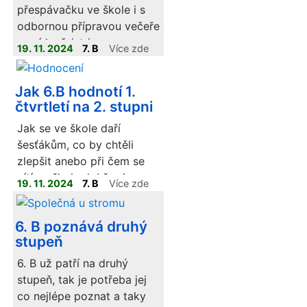
spolužáky.
přespávačku ve škole i s
odbornou přípravou večeře
a snídaně (stripsy s
19. 11. 2024
7. B
Více zde
bramborem a palačinky k
snídani).
Jak 6.B hodnotí 1.
čtvrtletí na 2. stupni
Jak se ve škole daří
šesťákům, co by chtěli
zlepšit anebo při čem se
cítí ve škole dobře si
19. 11. 2024
7. B
Více zde
můžete přečím v
hodnocení, které se jim
6. B poznává druhý
dnes podařilo vytvořit.
stupeň
6. B už patří na druhý
stupeň, tak je potřeba jej
co nejlépe poznat a taky