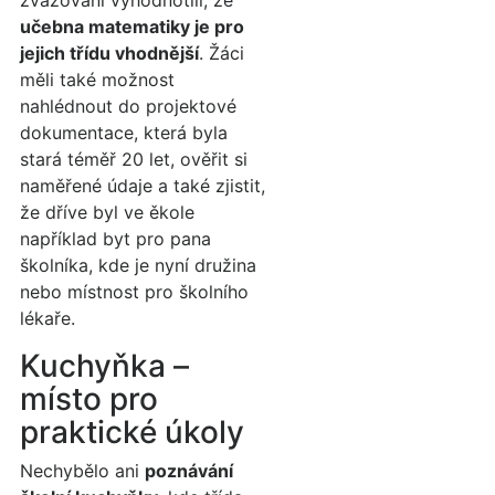
zvažování vyhodnotili, že
učebna matematiky je pro
jejich třídu vhodnější
. Žáci
měli také možnost
nahlédnout do projektové
dokumentace, která byla
stará téměř 20 let, ověřit si
naměřené údaje a také zjistit,
že dříve byl ve ěkole
například byt pro pana
školníka, kde je nyní družina
nebo místnost pro školního
lékaře.
Kuchyňka –
místo pro
praktické úkoly
Nechybělo ani
poznávání