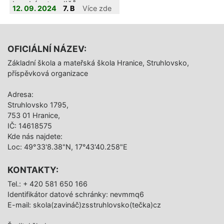
ho ukázat rodičům.
12. 09. 2024
7. B
Více zde
OFICIÁLNÍ NÁZEV:
Základní škola a mateřská škola Hranice, Struhlovsko,
příspěvková organizace
Adresa:
Struhlovsko 1795,
753 01 Hranice,
IČ: 14618575
Kde nás najdete:
Loc: 49°33'8.38"N, 17°43'40.258"E
KONTAKTY:
Tel.: + 420 581 650 166
Identifikátor datové schránky: nevmmq6
E-mail: skola(zavináč)zsstruhlovsko(tečka)cz