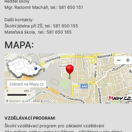
Ředitel školy
Mgr. Radomír Macháň, tel.: 581 650 151
Další­ kontakty:
Školní jídelna při ZŠ, tel.: 581 650 155
Mateřská škola, tel.: 581 650 165
MAPA:
VZDĚLÁVACÍ PROGRAM:
Školní vzdělávací program pro základní vzdělávání
Ať s míčem, knihou nebo kružítkem - příležitost u nás dáme