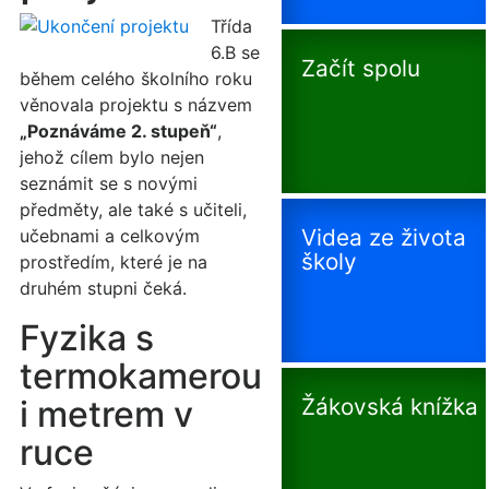
Třída
6.B se
Začít spolu
během celého školního roku
věnovala projektu s názvem
„Poznáváme 2. stupeň“
,
jehož cílem bylo nejen
seznámit se s novými
předměty, ale také s učiteli,
Videa ze života
učebnami a celkovým
školy
prostředím, které je na
druhém stupni čeká.
Fyzika s
termokamerou
i metrem v
Žákovská knížka
ruce