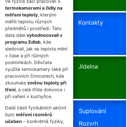
Ve fyzice žáci pracovali s
termokamerami a čidly na
měření teploty
, kterými
měřili teplotu různých
Kontakty
předmětů i prostředí. Tato
data dále
vyhodnocovali v
programu Edlab
, kde
sledovali, jak se teplota mění
v čase a při různých
podmínkách. Děvčata
Jídelna
využila termokamery také při
pracovních činnostech, kde
zkoumala
změnu teploty při
tření
, a celá třída dokonce i
při vaření v kuchyňce.
Další částí fyzikálních aktivit
Suplování
bylo
měření rozměrů
učeben
– konkrétně fyziky,
Rozvrh