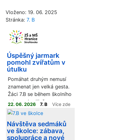
Vloženo: 19. 06. 2025
Stránka:
7. B
Úspěšný jarmark
pomohl zvířatům v
útulku
Pomáhat druhým nemusí
znamenat jen velká gesta.
Žáci 7.B se během školního
roku rozhodli, že svou
22. 06. 2026
7. B
Více zde
energií a nápady podpoří
dobrou věc. V rámci
Návštěva sedmáků
školního jarmarku proto
ve školce: zábava,
vyráběli vlastní výrobky,
spolupráce a nové
které následně nabízeli