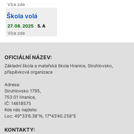
neodradilo.
Více zde
Škola volá
27. 08. 2025
5. A
Více zde
OFICIÁLNÍ NÁZEV:
Základní škola a mateřská škola Hranice, Struhlovsko,
příspěvková organizace
Adresa:
Struhlovsko 1795,
753 01 Hranice,
IČ: 14618575
Kde nás najdete:
Loc: 49°33'8.38"N, 17°43'40.258"E
KONTAKTY: