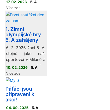
17. 02. 2026
5. A
po celé škole radost.
Více zde
1. Zimní
olympijské hry
5. A zahájeny
6. 2. 2026 žáci 5. A,
stejně jako naši
sportovci v Miláně a
Cortině, zahájili
10. 02. 2026
5. A
svoje 1. Zimní
Více zde
olympijské hry
(ZOH). I když nám
Páťáci jsou
momentálně schází
připraveni k
sněhová nadílka,
akci!
žáky to od
sportovního klání
04. 09. 2025
5. A