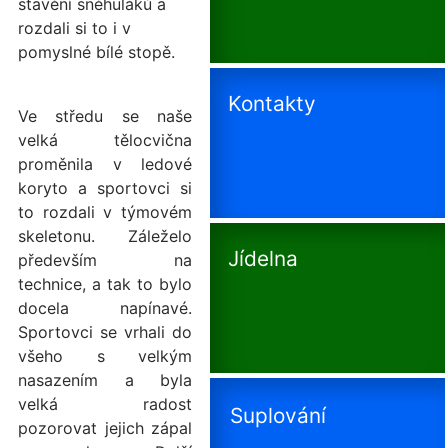
stavění sněhuláků a
rozdali si to i v
pomyslné bílé stopě.
Kontakty
Ve středu se naše
velká tělocvična
proměnila v ledové
koryto a sportovci si
to rozdali v týmovém
skeletonu. Záleželo
Jídelna
především na
technice, a tak to bylo
docela napínavé.
Sportovci se vrhali do
všeho s velkým
nasazením a byla
velká radost
Suplování
pozorovat jejich zápal