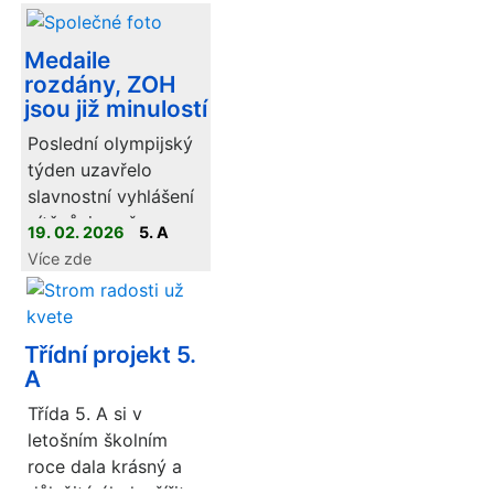
Medaile
rozdány, ZOH
jsou již minulostí
Poslední olympijský
týden uzavřelo
slavnostní vyhlášení
vítězů, jemuž
19. 02. 2026
5. A
předcházela ještě
Více zde
poslední disciplína
- biatlonový závod.
Třídní projekt 5.
A
Třída 5. A si v
letošním školním
roce dala krásný a
důležitý úkol – šířit