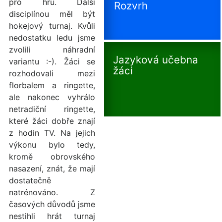
pro hru. Další
Rozvrh
disciplínou měl být
hokejový turnaj. Kvůli
nedostatku ledu jsme
zvolili náhradní
Jazyková učebna
variantu :-). Žáci se
žáci
rozhodovali mezi
florbalem a ringette,
ale nakonec vyhrálo
netradiční ringette,
které žáci dobře znají
z hodin TV. Na jejich
výkonu bylo tedy,
kromě obrovského
nasazení, znát, že mají
dostatečně
natrénováno. Z
časových důvodů jsme
nestihli hrát turnaj