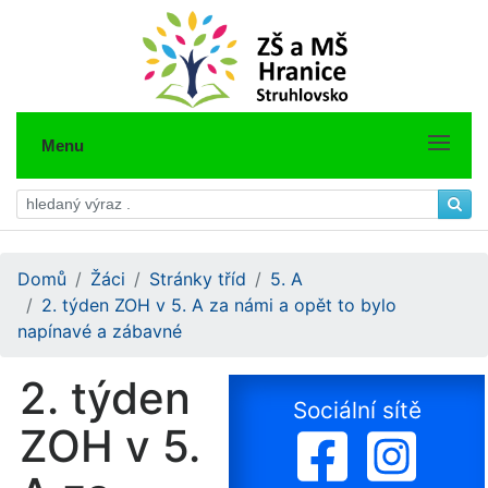
Menu
Domů
Žáci
Stránky tříd
5. A
2. týden ZOH v 5. A za námi a opět to bylo
napínavé a zábavné
2. týden
Sociální sítě
ZOH v 5.