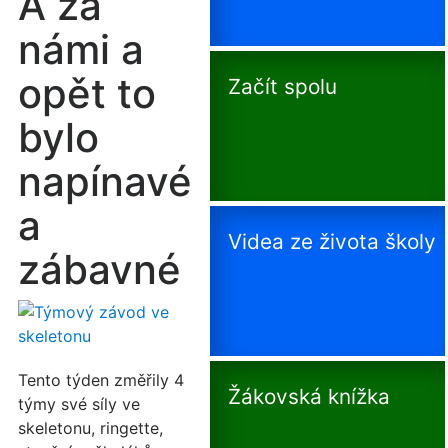
A za
námi a
opět to
Začít spolu
bylo
napínavé
a
Videa ze života školy
zábavné
Tento týden změřily 4
Žákovská knížka
týmy své síly ve
skeletonu, ringette,