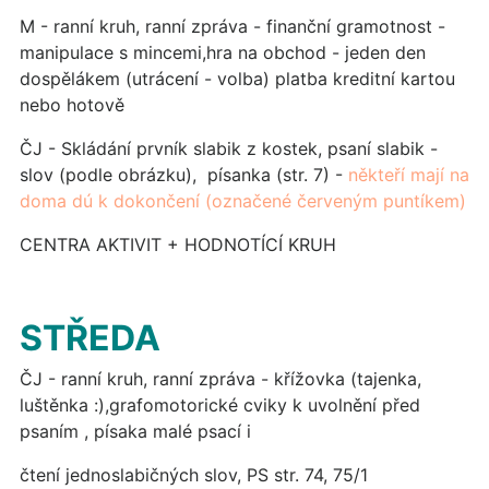
M - ranní kruh, ranní zpráva - finanční gramotnost -
manipulace s mincemi,hra na obchod - jeden den
dospělákem (utrácení - volba) platba kreditní kartou
nebo hotově
ČJ - Skládání prvník slabik z kostek, psaní slabik -
slov (podle obrázku), písanka (str. 7) -
někteří mají na
doma dú k dokončení (označené červeným puntíkem)
CENTRA AKTIVIT + HODNOTÍCÍ KRUH
STŘEDA
ČJ - ranní kruh, ranní zpráva - křížovka (tajenka,
luštěnka :),grafomotorické cviky k uvolnění před
psaním , písaka malé psací i
čtení jednoslabičných slov, PS str. 74, 75/1