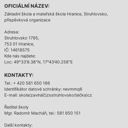
OFICIÁLNÍ NÁZEV:
Základní škola a mateřská škola Hranice, Struhlovsko,
příspěvková organizace
Adresa:
Struhlovsko 1795,
753 01 Hranice,
IČ: 14618575
Kde nás najdete:
Loc: 49°33'8.38"N, 17°43'40.258"E
KONTAKTY:
Tel.: + 420 581 650 166
Identifikátor datové schránky: nevmmq6
E-mail: skola(zavináč)zsstruhlovsko(tečka)cz
Ředitel školy
Mgr. Radomír Macháň, tel.: 581 650 151
Další­ kontakty: