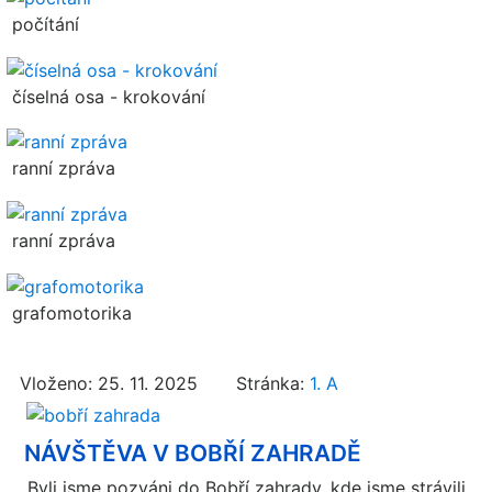
počítání
číselná osa - krokování
ranní zpráva
ranní zpráva
grafomotorika
Vloženo: 25. 11. 2025 Stránka:
1. A
NÁVŠTĚVA V BOBŘÍ ZAHRADĚ
Byli jsme pozváni do Bobří zahrady, kde jsme strávili