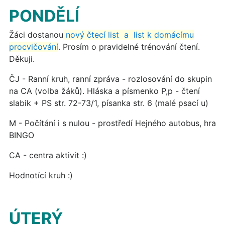
PONDĚLÍ
Žáci dostanou
nový čtecí list a list k domácímu
procvičování
. Prosím o pravidelné trénování čtení.
Děkuji.
ČJ - Ranní kruh, ranní zpráva - rozlosování do skupin
na CA (volba žáků). Hláska a písmenko P,p - čtení
slabik + PS str. 72-73/1, písanka str. 6 (malé psací u)
M - Počítání i s nulou - prostředí Hejného autobus, hra
BINGO
CA - centra aktivit :)
Hodnotící kruh :)
ÚTERÝ