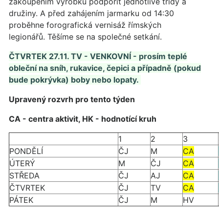
zakoupením výrobků podpořit jednotlivé třídy a
družiny. A před zahájením jarmarku od 14:30
proběhne forografická vernisáž římských
legionářů. Těšíme se na společné setkání.
ČTVRTEK 27.11. TV - VENKOVNÍ - prosím teplé
obleční na sníh, rukavice, čepici a případně (pokud
bude pokrývka) boby nebo lopaty.
Upravený rozvrh pro tento týden
CA - centra aktivit, HK - hodnotící kruh
1
2
3
PONDĚLÍ
ČJ
M
CA
ÚTERÝ
M
ČJ
CA
STŘEDA
ČJ
AJ
CA
ČTVRTEK
ČJ
TV
CA
PÁTEK
ČJ
M
HV