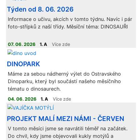
Týden od 8. 06. 2026
Informace o učivu, akcích v tomto týdnu. Navíc i pár
foto-střípků z naší třídy. Měsíční téma: DINOSAUŘI
07. 06. 2026
1. A
Více zde
ELEKTRONICKÁ VERZE UČEBNIC JE K DISPOZICI
NA
:
https://www.ucimnaprvnimstupni.cz/divici/pilotaz
Je potřeba sjet
DINOPARK
níže na sekci INTERAKTIVNÍ VÝUKA.
Máme za sebou nádherný výlet do Ostravského
Dinoparku, který byl součástí našeho měsíčního
tématu o dinosaurech.
04. 06. 2026
1. A
Více zde
PROJEKT MALÍ MEZI NÁMI - ČERVEN
V tomto měsíci jsme se navrátili téměř na začátek.
Do chvil, kdy jsme objevovali kukly motýlů a