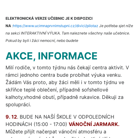
ELEKTRONICKÁ VERZE UČEBNIC JE K DISPOZICI
NA
:
https://www.ucimnaprvnimstupni.cz/divici/pilotaz
Je potřeba sjet níže
na sekci INTERAKTIVNÍ VÝUKA. Tam naleznete všechny naše učebnice.
Pokud by byli i žáci nemocní, nebo budete
AKCE, INFORMACE
Milí rodiče, v tomto týdnu nás čekají centra aktivit. V
rámci jednoho centra bude probíhat výuka venku.
Žádám Vás proto, aby žáci měli i v tomto týdnu ve
skříňce teplé oblečení, případně sofshellové
kalhoty,vhodné obutí, případně rukavice. Děkuji za
spolupráci.
9. 12
.
BUDE NA NAŠÍ ŠKOLE V ODPOLEDNÍCH
HODINÁCH (15:00 - 17:00)
VÁNOČNÍ JARMARK.
Můžete přijít načerpat vánoční atmosféru a