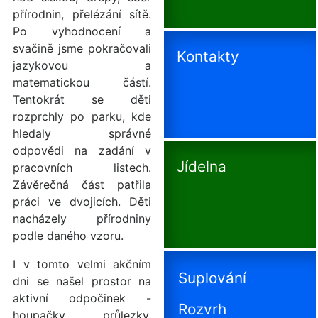
přírodnin, přelézání sítě.
Po vyhodnocení a
svačině jsme pokračovali
Kontakty
jazykovou a
matematickou částí.
Tentokrát se děti
rozprchly po parku, kde
hledaly správné
odpovědi na zadání v
Jídelna
pracovních listech.
Závěrečná část patřila
práci ve dvojicích. Děti
nacházely přírodniny
podle daného vzoru.
I v tomto velmi akčním
Suplování
dni se našel prostor na
aktivní odpočinek -
Rozvrh
houpačky, průlezky,