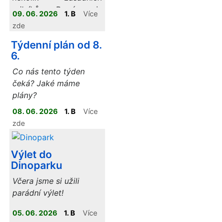
milníků. Prvním je
09. 06. 2026
1. B
Více
bezesporu nástup do
zde
školy s aktovkou na
Týdenní plán od 8.
zádech, tím druhým – a
6.
pro mnohé ještě
kouzelnějším – je
Co nás tento týden
oficiální pasování na
čeká? Jaké máme
čtenáře
.
plány?
08. 06. 2026
1. B
Více
zde
Výlet do
Dinoparku
Včera jsme si užili
parádní výlet!
05. 06. 2026
1. B
Více