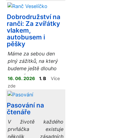
Dobrodružství na
ranči: Za zvířátky
vlakem,
autobusem i
pěšky
Máme za sebou den
plný zážitků, na který
budeme ještě dlouho
vzpomínat.
16. 06. 2026
1. B
Více
zde
Pasování na
čtenáře
V životě každého
prvňáčka existuje
několik zásadních