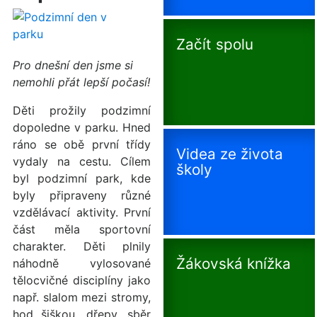
Začít spolu
Pro dnešní den jsme si
nemohli přát lepší počasí!
Děti prožily podzimní
dopoledne v parku. Hned
ráno se obě první třídy
Videa ze života
vydaly na cestu. Cílem
školy
byl podzimní park, kde
byly připraveny různé
vzdělávací aktivity. První
část měla sportovní
charakter. Děti plnily
Žákovská knížka
náhodně vylosované
tělocvičné disciplíny jako
např. slalom mezi stromy,
hod šiškou, dřepy, sběr