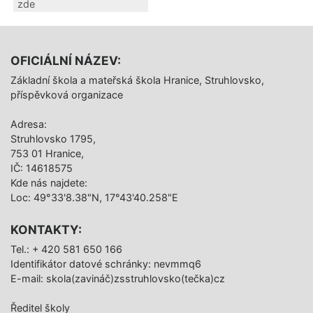
zde
OFICIÁLNÍ NÁZEV:
Základní škola a mateřská škola Hranice, Struhlovsko,
příspěvková organizace
Adresa:
Struhlovsko 1795,
753 01 Hranice,
IČ: 14618575
Kde nás najdete:
Loc: 49°33'8.38"N, 17°43'40.258"E
KONTAKTY:
Tel.: + 420 581 650 166
Identifikátor datové schránky: nevmmq6
E-mail: skola(zavináč)zsstruhlovsko(tečka)cz
Ředitel školy