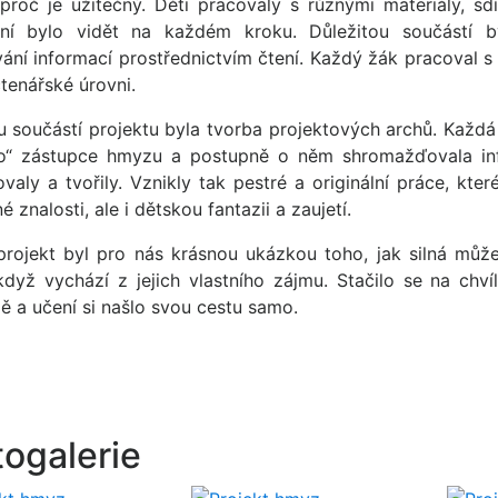
proč je užitečný. Děti pracovaly s různými materiály, sdí
ní bylo vidět na každém kroku. Důležitou součástí b
vání informací prostřednictvím čtení. Každý žák pracoval 
čtenářské úrovni.
u součástí projektu byla tvorba projektových archů. Každá
o“ zástupce hmyzu a postupně o něm shromažďovala infor
ovaly a tvořily. Vznikly tak pestré a originální práce, kte
é znalosti, ale i dětskou fantazii a zaujetí.
projekt byl pro nás krásnou ukázkou toho, jak silná může
 když vychází z jejich vlastního zájmu. Stačilo se na chvíl
dě a učení si našlo svou cestu samo.
togalerie