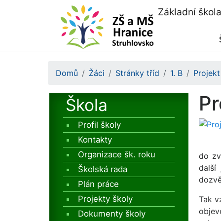
Základní škol
Domů
Žáci
Stránky tříd
1. B
Projek
Pr
Škola
Profil školy
Kontakty
Organizace šk. roku
do zv
další
Školská rada
dozvě
Plán práce
Projekty školy
Tak v
objev
Dokumenty školy