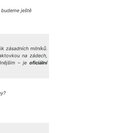
ý budeme ještě
ik zásadních milníků.
aktovkou na zádech,
lnějším – je
oficiální
ny?