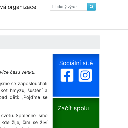
ová organizace
Sociální sítě
 více času venku.
jsme se zaposlouchali
ukot hmyzu, šustění a
pad dětí: „Pojďme se
Začít spolu
 světu. Společně jsme
kde žije, čím se živí