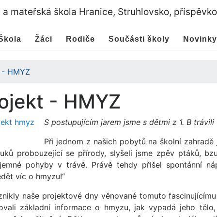
a a mateřská škola Hranice, Struhlovsko, příspěvk
Škola
Žáci
Rodiče
Součásti školy
Novinky
t - HMYZ
ojekt - HMYZ
S postupujícím jarem jsme s dětmi z 1. B trávili
Při jednom z našich pobytů na školní zahradě 
uků probouzející se přírody, slyšeli jsme zpěv ptáků, bz
 jemné pohyby v trávě. Právě tehdy přišel spontánní ná
dět víc o hmyzu!“
znikly naše projektové dny věnované tomuto fascinujícímu
ovali základní informace o hmyzu, jak vypadá jeho tělo, 