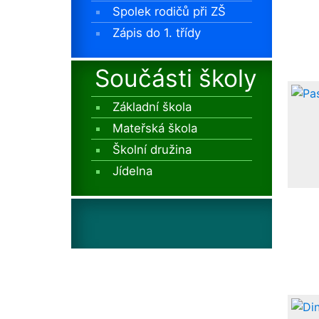
Spolek rodičů při ZŠ
Zápis do 1. třídy
Součásti školy
Základní škola
Mateřská škola
Školní družina
Jídelna