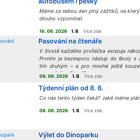
autobusem i pěšky
Máme za sebou den plný zážitků, na kter
dlouho vzpomínat.
16. 06. 2026
1. B
Více zde
Pasování na čtenáře
V životě každého prvňáčka existuje někol
Prvním je bezesporu nástup do školy s 
tím druhým – a pro mnohé ještě kouze
pasování na čtenáře
.
09. 06. 2026
1. B
Více zde
Týdenní plán od 8. 6.
Co nás tento týden čeká? Jaké máme plá
08. 06. 2026
1. B
Více zde
Výlet do Dinoparku