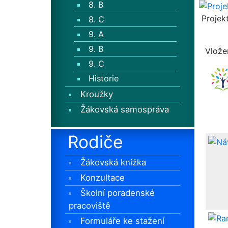
8. B
Projek
8. C
9. A
9. B
Vlože
9. C
Historie
Kroužky
Žákovská samospráva
Rodiče
Žákovská knížka
Konzultace
Školní poradenské
pracoviště
Formuláře ke stažení