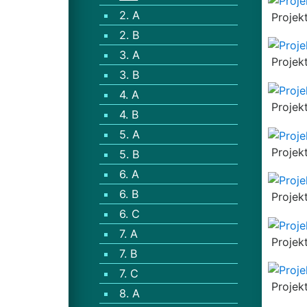
2. A
Projek
2. B
3. A
Projek
3. B
4. A
Projek
4. B
5. A
Projek
5. B
6. A
6. B
Projek
6. C
7. A
Projek
7. B
7. C
Projek
8. A