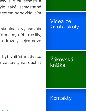
lely své zkušenosti a
ylo také samostatné
s textem odpovídajícím
Videa ze
života školy
 skupina si vylosovala
mace, děti kreslily,
ré odrážely nejen nově
 být vnitřní motivace
Žákovská
i zastavit, naslouchat
knížka
Kontakty