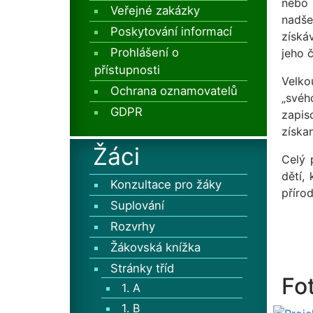
nebo 
Veřejné zakázky
nadše
Poskytování informací
získá
Prohlášení o
jeho 
přístupnosti
Velko
Ochrana oznamovatelů
„svéh
GDPR
zapis
získan
Žáci
Celý 
dětí,
Konzultace pro žáky
příro
Suplování
Rozvrhy
Žákovská knížka
Stránky tříd
Fo
1. A
1. B