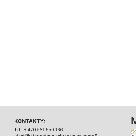
KONTAKTY:
Tel.: + 420 581 650 166
Identifikátor datové schránky: nevmmq6