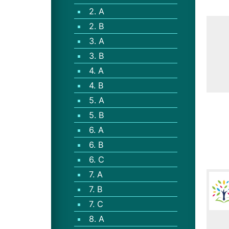
2. A
2. B
3. A
3. B
4. A
4. B
5. A
5. B
6. A
6. B
6. C
7. A
7. B
7. C
8. A