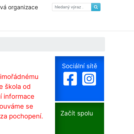
ová organizace
Sociální sítě
 mimořádnému
e škola od
í informace
mlouváme se
Začít spolu
e za pochopení.