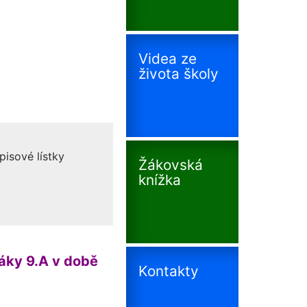
Videa ze
života školy
isové lístky
Žákovská
knížka
žáky 9.A v době
Kontakty