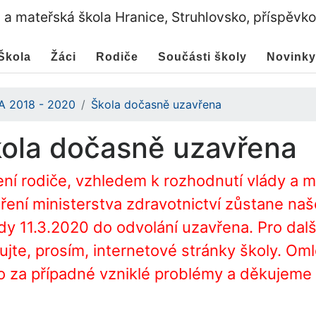
a a mateřská škola Hranice, Struhlovsko, příspěvk
Škola
Žáci
Rodiče
Součásti školy
Novinky
 A 2018 - 2020
Škola dočasně uzavřena
ola dočasně uzavřena
ní rodiče, vzhledem k rozhodnutí vlády a
ření ministerstva zdravotnictví zůstane naš
dy 11.3.2020 do odvolání uzavřena. Pro dalš
ujte, prosím, internetové stránky školy. O
o za případné vzniklé problémy a děkujem