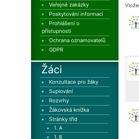
Veřejné zakázky
Vlože
Poskytování informací
Prohlášení o
přístupnosti
Ochrana oznamovatelů
GDPR
Žáci
Konzultace pro žáky
Suplování
Rozvrhy
Žákovská knížka
Stránky tříd
1. A
1. B