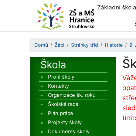
Základní škol
Domů
Žáci
Stránky tříd
Historie
9.
Šk
Škola
Profil školy
Váže
Kontakty
opat
Organizace šk. roku
stře
Školská rada
sled
Plán práce
tímt
Projekty školy
Dokumenty školy