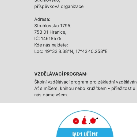
příspěvková organizace
Adresa:
Struhlovsko 1795,
753 01 Hranice,
IČ: 14618575
Kde nás najdete:
Loc: 49°33'8.38"N, 17°43'40.258"E
VZDĚLÁVACÍ PROGRAM:
Školní vzdělávací program pro základní vzděláván
Ať s míčem, knihou nebo kružítkem - příležitost u
nás dáme všem.