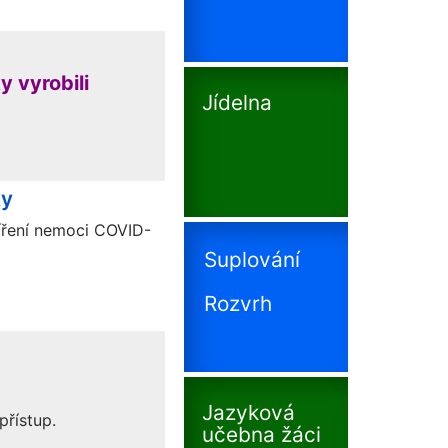
 vyrobili
Jídelna
ky
íření nemoci COVID-
Suplování
Rozvrh
Jazyková
řístup.
učebna žáci