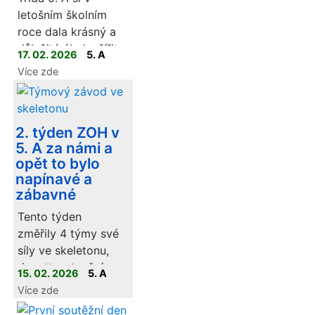
letošním školním
roce dala krásný a
důležitý úkol – šířit
17. 02. 2026
5. A
po celé škole
Více zde
radost.
2. týden ZOH v
5. A za námi a
opět to bylo
napínavé a
zábavné
Tento týden
změřily 4 týmy své
síly ve skeletonu,
ringette, stavění
15. 02. 2026
5. A
sněhuláků a rozdali
Více zde
si to i v pomyslné