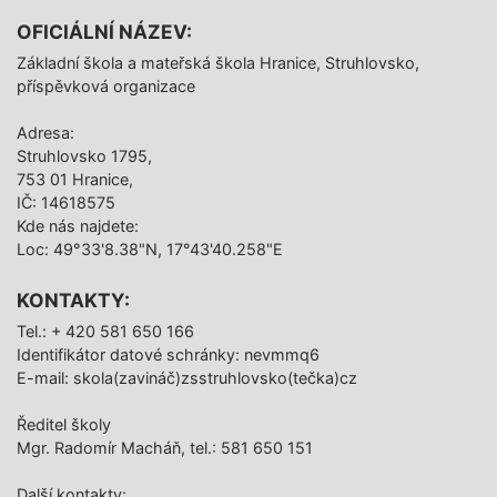
OFICIÁLNÍ NÁZEV:
Základní škola a mateřská škola Hranice, Struhlovsko,
příspěvková organizace
Adresa:
Struhlovsko 1795,
753 01 Hranice,
IČ: 14618575
Kde nás najdete:
Loc: 49°33'8.38"N, 17°43'40.258"E
KONTAKTY:
Tel.: + 420 581 650 166
Identifikátor datové schránky: nevmmq6
E-mail: skola(zavináč)zsstruhlovsko(tečka)cz
Ředitel školy
Mgr. Radomír Macháň, tel.: 581 650 151
Další­ kontakty: