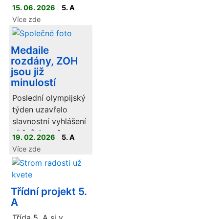
15. 06. 2026
5. A
Více zde
Medaile
rozdány, ZOH
jsou již
minulostí
Poslední olympijský
týden uzavřelo
slavnostní vyhlášení
vítězů, jemuž
19. 02. 2026
5. A
předcházela ještě
Více zde
poslední disciplína
- biatlonový závod.
Třídní projekt 5.
A
Třída 5. A si v